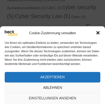
cyber security
Auslandsinvestitionen
(3)
CBEC
(3)
(5)
Cyber Security Law
(5)
Daten
(3)
E-
Diskriminierung
(4)
Digitaler Markteinstieg
(3)
Cookie-Zustimmung verwalten
Commerce
(8)
Ecommerce
(5)
EU
Um Ihnen ein optimales Erlebnis zu bieten, verwenden wir Technologien
wie Cookies, um Geräteinformationen zu speichern und/oder darauf
Gründung
(6)
(4)
GmbH
(3)
Geistiges Eigentum
(2)
zuzugreifen. Wenn Sie diesen Technologien zustimmen, können wir Daten
wie das Surfverhalten oder eindeutige IDs auf dieser Website verarbeiten.
Internet
(6)
Hongkong
(3)
international
(3)
Wenn Sie Ihre Zustimmung nicht erteilen oder zurückziehen, können
bestimmte Merkmale und Funktionen beeinträchtigt werden.
Internethandel
(5)
IT-
Sicherheitsgesetz
(5)
AKZEPTIEREN
Markenrecht
(2)
Netzüberwachung
(3)
Niederlassung
(3)
Niederlassungen
ABLEHNEN
Onlinehandel
(5)
(3)
Rechtsdurchsetzung
(2)
EINSTELLUNGEN ANSEHEN
Registrierung
(4)
Rechtsstaat
(3)
Reform
(2)