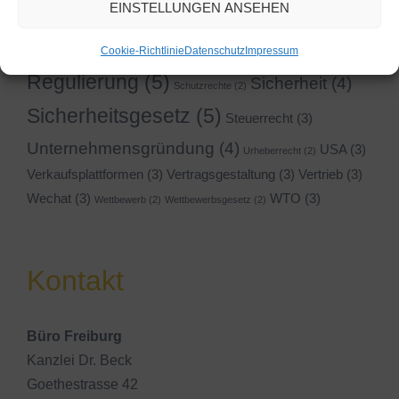
EINSTELLUNGEN ANSEHEN
Onlinehandel
(5)
(3)
Rechtsdurchsetzung
(2)
Registrierung
(4)
Cookie-Richtlinie
Datenschutz
Impressum
Rechtsstaat
(3)
Reform
(2)
Regulierung
(5)
Sicherheit
(4)
Schutzrechte
(2)
Sicherheitsgesetz
(5)
Steuerrecht
(3)
Unternehmensgründung
(4)
USA
(3)
Urheberrecht
(2)
Verkaufsplattformen
(3)
Vertragsgestaltung
(3)
Vertrieb
(3)
Wechat
(3)
WTO
(3)
Wettbewerb
(2)
Wettbewerbsgesetz
(2)
Kontakt
Büro Freiburg
Kanzlei Dr. Beck
Goethestrasse 42