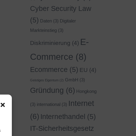
Cyber Security Law
(5)
Daten
(3)
Digitaler
Markteinstieg
(3)
E-
Diskriminierung
(4)
Commerce
(8)
Ecommerce
(5)
EU
(4)
GmbH
(3)
Geistiges Eigentum
(2)
Gründung
(6)
Hongkong
Internet
(3)
international
(3)
(6)
Internethandel
(5)
IT-Sicherheitsgesetz
s