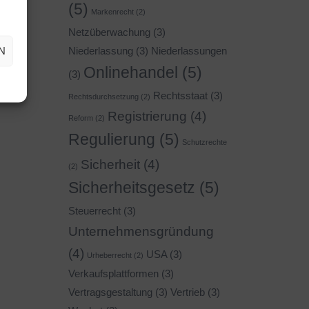
(5)
Markenrecht
(2)
Netzüberwachung
(3)
N
Niederlassung
(3)
Niederlassungen
Onlinehandel
(5)
(3)
Rechtsstaat
(3)
Rechtsdurchsetzung
(2)
Registrierung
(4)
Reform
(2)
Regulierung
(5)
Schutzrechte
Sicherheit
(4)
(2)
Sicherheitsgesetz
(5)
Steuerrecht
(3)
Unternehmensgründung
(4)
USA
(3)
Urheberrecht
(2)
Verkaufsplattformen
(3)
Vertragsgestaltung
(3)
Vertrieb
(3)