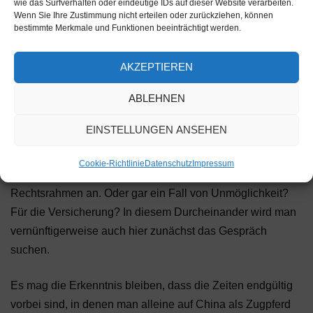
wie das Surfverhalten oder eindeutige IDs auf dieser Website verarbeiten.
Wenn Sie Ihre Zustimmung nicht erteilen oder zurückziehen, können
Was chinesische Unternehmen derzeit nicht produzieren
bestimmte Merkmale und Funktionen beeinträchtigt werden.
können, macht sich zunehmend im In- und Ausland
bemerkbar. Früher oder später können daher bestehende
AKZEPTIEREN
Liefer- und Transportverträge nicht eingehalten werden,
ABLEHNEN
kommen ganze Lieferketten durcheinander. Ist das dann
ein Fall höherer Gewalt (Force Majeure), der sanktionslos
EINSTELLUNGEN ANSEHEN
von der Lieferverpflichtung befreit? Im Grunde genommen
wohl schon, jedoch kommt es stark auf die Ausgestaltung
Cookie-Richtlinie
Datenschutz
Impressum
entsprechender Klauseln und den zugrundeliegenden
Rechtsrahmen an. Oder gar ein Fall von Unmöglichkeit?
Für die Versicherung? In diesem Durcheinander wird man
vernünftigerweise auch hier zunächst das Gespräch
suchen.
Es mag die Erkenntnis bleiben, dass die Zeiten endgültig
vorbei sind, in denen man alleine auf China als Zugpferd