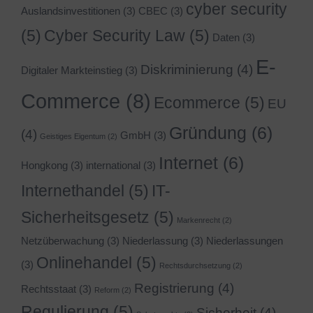
cyber security
Auslandsinvestitionen
(3)
CBEC
(3)
(5)
Cyber Security Law
(5)
Daten
(3)
E-
Diskriminierung
(4)
Digitaler Markteinstieg
(3)
Commerce
(8)
Ecommerce
(5)
EU
Gründung
(6)
(4)
GmbH
(3)
Geistiges Eigentum
(2)
Internet
(6)
Hongkong
(3)
international
(3)
Internethandel
(5)
IT-
Sicherheitsgesetz
(5)
Markenrecht
(2)
Netzüberwachung
(3)
Niederlassung
(3)
Niederlassungen
Onlinehandel
(5)
(3)
Rechtsdurchsetzung
(2)
Registrierung
(4)
Rechtsstaat
(3)
Reform
(2)
Regulierung
(5)
Sicherheit
(4)