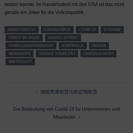
setzen konnte. Im Handelsstreit mit den USA ist das nicht
gerade ein Joker für die Volksrepublik.
ARBEITSRECHT
CORONAVIRUS
COVID-19
EPIDEMIE
FORCE MAJEURE
HANDELSSTREIT
HANDLUNGSFÄHRIGKEIT
KONTROLLE
MEDIEN
MEINUNGEN
SOZIALE STABILITÄT
UNMÖGLICHKEIT
WIRTSCHAFT
Beitragsnavigation
德国房屋租赁法的定期租赁
Die Bedeutung von Covid-19 für Unternehmen und
Mitarbeiter