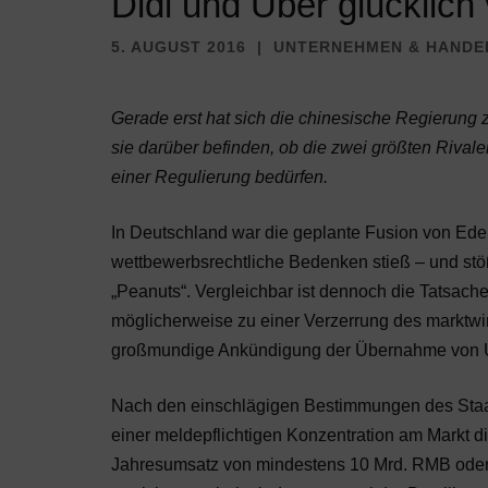
Didi und Uber glücklich 
5. AUGUST 2016
UNTERNEHMEN & HANDE
Gerade erst hat sich die chinesische Regierun
sie darüber befinden, ob die zwei größten Rivale
einer Regulierung bedürfen.
In Deutschland war die geplante Fusion von Edek
wettbewerbsrechtliche Bedenken stieß – und stöß
„Peanuts“. Vergleichbar ist dennoch die Tatsach
möglicherweise zu einer Verzerrung des marktwirt
großmundige Ankündigung der Übernahme von Ube
Nach den einschlägigen Bestimmungen d
einer meldepflichtigen Konzentration am Markt d
Jahresumsatz von mindestens 10 Mrd. RMB oder