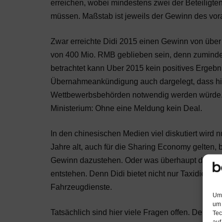
erreichen, wobei mindestens zwei der Beteiligt
müssen. Maßstab ist jeweils der Gewinn des vo
Zwar erreichte Didi 2015 einen Gewinn von über
von 400 Mio. RMB geblieben sein, denn zumindes
betrachtet kann Uber 2015 kein positives Ergeb
Übernahmeankündigung auch dargelegt, dass hi
Wettbewerbsbehörden notwendig werden würde. N
Ministerium: Ohne eine Meldung kein Deal.
In den chinesischen Medien viel diskutiert wird
Jahre alt, auch für die Sharing Economy gelten
Gewinn dazustehen. Oder was überhaupt den rel
entstehen. Denn Didi bietet nicht nur Taxidiens
Fahrzeugdienste.
Um 
um 
Tatsächlich sind hier viele Fragen offen. Denn
Tec
auf