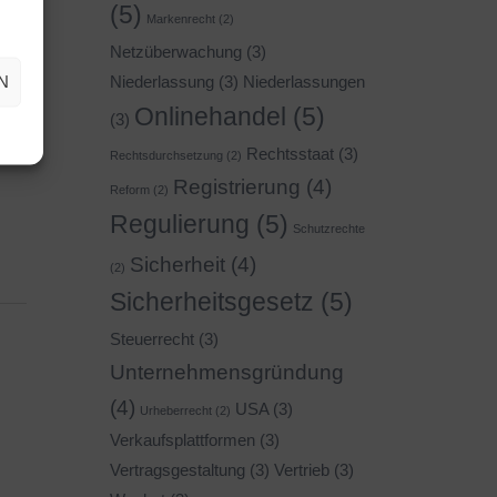
(5)
Markenrecht
(2)
Netzüberwachung
(3)
N
Niederlassung
(3)
Niederlassungen
Onlinehandel
(5)
(3)
Rechtsstaat
(3)
Rechtsdurchsetzung
(2)
Registrierung
(4)
Reform
(2)
Regulierung
(5)
Schutzrechte
Sicherheit
(4)
(2)
Sicherheitsgesetz
(5)
Steuerrecht
(3)
Unternehmensgründung
(4)
USA
(3)
Urheberrecht
(2)
Verkaufsplattformen
(3)
Vertragsgestaltung
(3)
Vertrieb
(3)