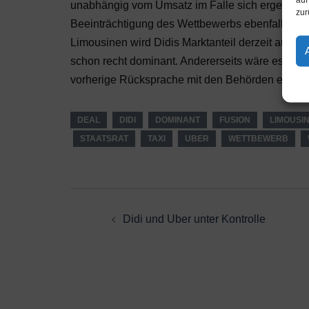
unabhängig vom Umsatz im Falle sich ergebender
zur
Beeinträchtigung des Wettbewerbs ebenfalls eine
Limousinen wird Didis Marktanteil derzeit auf 8
schon recht dominant. Andererseits wäre es hö
vorherige Rücksprache mit den Behörden einen 
DEAL
DIDI
DOMINANT
FUSION
LIMOUSI
STAATSRAT
TAXI
UBER
WETTBEWERB
Beitragsnavigation
Didi und Uber unter Kontrolle