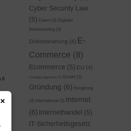
Cyber Security Law
(5)
Daten
(3)
Digitaler
Markteinstieg
(3)
E-
Diskriminierung
(4)
Commerce
(8)
Ecommerce
(5)
EU
(4)
GmbH
(3)
Geistiges Eigentum
(2)
n 8
Gründung
(6)
Hongkong
Internet
(3)
international
(3)
(6)
Internethandel
(5)
IT-Sicherheitsgesetz
s