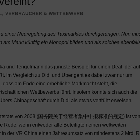
vereint?
L
,
VERBRAUCHER & WETTBEWERB
g zu einer Neuregelung des Taximarktes durchgerungen. Nun mu
n am Markt künftig ein Monopol bilden und als solches ebenfall
a und Tengelmann das jüngste Beispiel für einen Deal, der auf
t. Im Vergleich zu Didi und Uber geht es dabei zwar nur um
e, dass am Ende eine erhebliche Markmacht steht, die
schaftlichen Wettbewerbs führt. Insofern könnte sich auch die
rs Chinageschäft durch Didi als etwas verfrüht erweisen.
es Staatsrats von 2008 (国务院关于经营者集中申报标准的规定) ist vo
ie Rede, wenn entweder alle Beteiligten einen weltweiten
 in der VR China einen Jahresumsatz von mindestens 2 Mrd. 