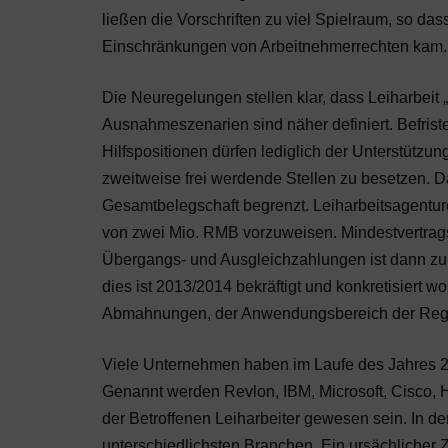
ließen die Vorschriften zu viel Spielraum, so das
Einschränkungen von Arbeitnehmerrechten kam.
Die Neuregelungen stellen klar, dass Leiharbeit „
Ausnahmeszenarien sind näher definiert. Befrist
Hilfspositionen dürfen lediglich der Unterstützu
zweitweise frei werdende Stellen zu besetzen. Da
Gesamtbelegschaft begrenzt. Leiharbeitsagentur
von zwei Mio. RMB vorzuweisen. Mindestvertragsd
Übergangs- und Ausgleichzahlungen ist dann zu
dies ist 2013/2014 bekräftigt und konkretisiert 
Abmahnungen, der Anwendungsbereich der Regel
Viele Unternehmen haben im Laufe des Jahres 2
Genannt werden Revlon, IBM, Microsoft, Cisco, 
der Betroffenen Leiharbeiter gewesen sein. In de
unterschiedlichsten Branchen. Ein ursächlich