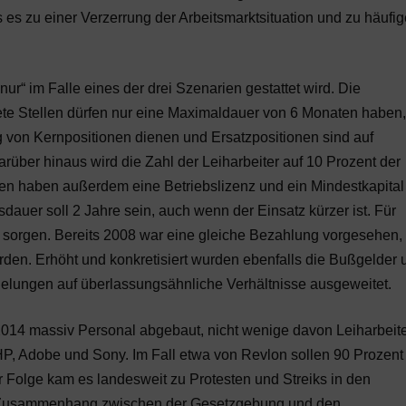
s es zu einer Verzerrung der Arbeitsmarktsituation und zu häufi
nur“ im Falle eines der drei Szenarien gestattet wird. Die
ete Stellen dürfen nur eine Maximaldauer von 6 Monaten haben,
ng von Kernpositionen dienen und Ersatzpositionen sind auf
rüber hinaus wird die Zahl der Leiharbeiter auf 10 Prozent der
en haben außerdem eine Betriebslizenz und ein Mindestkapital
auer soll 2 Jahre sein, auch wenn der Einsatz kürzer ist. Für
 sorgen. Bereits 2008 war eine gleiche Bezahlung vorgesehen,
worden. Erhöht und konkretisiert wurden ebenfalls die Bußgelder 
ungen auf überlassungsähnliche Verhältnisse ausgeweitet.
014 massiv Personal abgebaut, nicht wenige davon Leiharbeite
HP, Adobe und Sony. Im Fall etwa von Revlon sollen 90 Prozent
r Folge kam es landesweit zu Protesten und Streiks in den
er Zusammenhang zwischen der Gesetzgebung und den