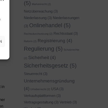
(5)
die
Markenrecht
(2)
um
Netzüberwachung
(3)
 mit
Niederlassung
(3)
Niederlassungen
s
hre
Onlinehandel
(5)
(3)
Rechtsstaat
(3)
Rechtsdurchsetzung
(2)
Registrierung
(4)
N
Reform
(2)
Regulierung
(5)
Schutzrechte
Sicherheit
(4)
(2)
Sicherheitsgesetz
(5)
Steuerrecht
(3)
Unternehmensgründung
 in
(4)
USA
(3)
Urheberrecht
(2)
Verkaufsplattformen
(3)
mer
Vertragsgestaltung
(3)
Vertrieb
(3)
en