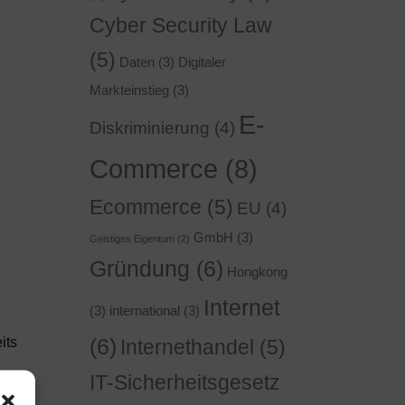
Cyber Security Law
(5)
Daten
(3)
Digitaler
Markteinstieg
(3)
E-
Diskriminierung
(4)
Commerce
(8)
Ecommerce
(5)
EU
(4)
GmbH
(3)
Geistiges Eigentum
(2)
Gründung
(6)
Hongkong
Internet
(3)
international
(3)
(6)
its
Internethandel
(5)
IT-Sicherheitsgesetz