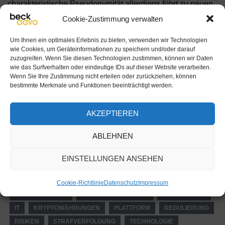
charakteristische Pseudonymität allerdings führt zu neuen
Möglichkeiten der Geldwäsche bei gleichzeitig
Cookie-Zustimmung verwalten
erschwerten Bedingungen für die
Um Ihnen ein optimales Erlebnis zu bieten, verwenden wir Technologien
Strafverfolgungsbehörden. Bedenkt man andererseits,
wie Cookies, um Geräteinformationen zu speichern und/oder darauf
dass grenzüberschreitende Zahlungen in kürzester Zeit
zuzugreifen. Wenn Sie diesen Technologien zustimmen, können wir Daten
wie das Surfverhalten oder eindeutige IDs auf dieser Website verarbeiten.
ausgeführt werden können, und aufgrund der Ledger-
Wenn Sie Ihre Zustimmung nicht erteilen oder zurückziehen, können
Technologie leicht nachverfolgbar sind, erscheinen die
bestimmte Merkmale und Funktionen beeinträchtigt werden.
Risiken in diesem Zusammenhang weniger groß.
AKZEPTIEREN
Artikel von Lisa Zhang, übersetzt und ergänzt von Klaus
ABLEHNEN
Beck
EINSTELLUNGEN ANSEHEN
APP
BANKEN
BANKENSEKTOR
BITCOIN
BLOCKCHAIN
CRYPTO-CURRENCY
FINANZAKTIVITÄTEN
Cookie-Richtlinie
Datenschutz
Impressum
FINANZINSTITUTE
FINANZREGULIERUNG
GELDWÄSCHE
IT
KRYPTOWÄHRUNGEN
PLATTFORM
REGULIERUNG
RISIKEN
STRAFVERFOLGUNG
TECHNOLOGIE