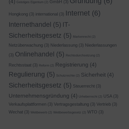
Gründung
(6)
(4)
GmbH
(3)
Geistiges Eigentum
(2)
Internet
(6)
Hongkong
(3)
international
(3)
Internethandel
(5)
IT-
Sicherheitsgesetz
(5)
Markenrecht
(2)
Netzüberwachung
(3)
Niederlassung
(3)
Niederlassungen
Onlinehandel
(5)
(3)
Rechtsdurchsetzung
(2)
Registrierung
(4)
Rechtsstaat
(3)
Reform
(2)
Regulierung
(5)
Sicherheit
(4)
Schutzrechte
(2)
Sicherheitsgesetz
(5)
Steuerrecht
(3)
Unternehmensgründung
(4)
USA
(3)
Urheberrecht
(2)
Verkaufsplattformen
(3)
Vertragsgestaltung
(3)
Vertrieb
(3)
Wechat
(3)
WTO
(3)
Wettbewerb
(2)
Wettbewerbsgesetz
(2)