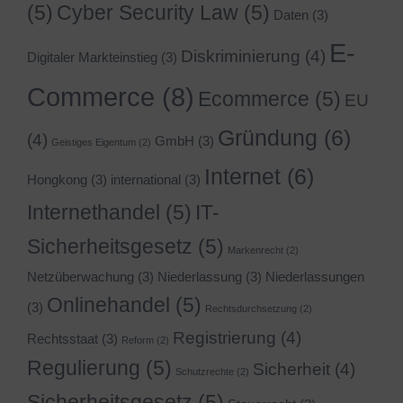
(5)
Cyber Security Law
(5)
Daten
(3)
E-
Diskriminierung
(4)
Digitaler Markteinstieg
(3)
Commerce
(8)
Ecommerce
(5)
EU
Gründung
(6)
(4)
GmbH
(3)
Geistiges Eigentum
(2)
Internet
(6)
Hongkong
(3)
international
(3)
Internethandel
(5)
IT-
Sicherheitsgesetz
(5)
Markenrecht
(2)
Netzüberwachung
(3)
Niederlassung
(3)
Niederlassungen
Onlinehandel
(5)
(3)
Rechtsdurchsetzung
(2)
Registrierung
(4)
Rechtsstaat
(3)
Reform
(2)
Regulierung
(5)
Sicherheit
(4)
Schutzrechte
(2)
Sicherheitsgesetz
(5)